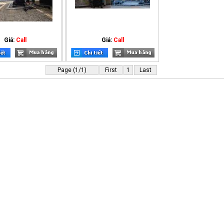
Giá:
Call
Giá:
Call
Page (1/1)
First
1
Last