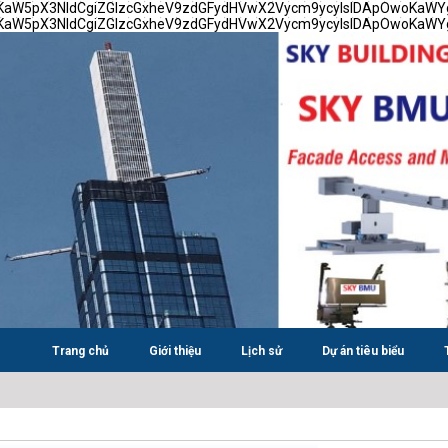
TsKaW5pX3NldCgiZGlzcGxheV9zdGFydHVwX2Vycm9ycyIsIDApOwoKaW
TsKaW5pX3NldCgiZGlzcGxheV9zdGFydHVwX2Vycm9ycyIsIDApOwoKaW
Trang chủ
Giới thiệu
Lịch sử
Dự án tiêu biểu