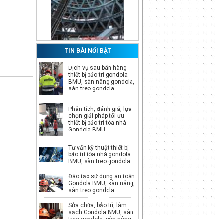
TIN BÀI NỔI BẬT
Dịch vụ sau bán hàng
thiết bị bảo trì gondola
BMU, sàn nâng gondola,
Phụ kiện Gondola BMU,
sàn treo gondola
phụ tùng Gondola BMU
Giá:
Call
Phân tích, đánh giá, lựa
chọn giải pháp tối ưu
thiết bị bảo trì tòa nhà
Gondola BMU
Tư vấn kỹ thuật thiết bị
Xe cẩu kính, xe nâng kính
bảo trì tòa nhà gondola
BMU, sàn treo gondola
Giá:
Call
Đào tạo sử dụng an toàn
Gondola BMU, sàn nâng,
sàn treo gondola
Sửa chữa, bảo trì, làm
sạch Gondola BMU, sàn