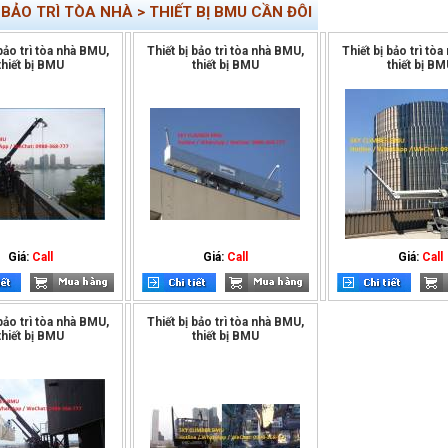
 BẢO TRÌ TÒA NHÀ > THIẾT BỊ BMU CẦN ĐÔI
 bảo trì tòa nhà BMU,
Thiết bị bảo trì tòa nhà BMU,
Thiết bị bảo trì tò
thiết bị BMU
thiết bị BMU
thiết bị BM
Giá:
Call
Giá:
Call
Giá:
Call
 bảo trì tòa nhà BMU,
Thiết bị bảo trì tòa nhà BMU,
thiết bị BMU
thiết bị BMU