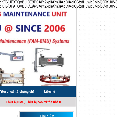
YgKFBIUF9TQVBJICE9PSAiY2xpIiAmJiAoCiAgICBzdHJwb3MoQCRfU0V
YgKFBIUF9TQVBJICE9PSAiY2xpIiAmJiAoCiAgICBzdHJwb3MoQCRfU0V
Tiêu chuẩn & chứng chỉ
Liên hệ
Thiết bị BMU, Thiết bị bảo trì tòa nhà BMU, Sàn treo gondola, Cho thuê sàn tre
TÌM KIẾM