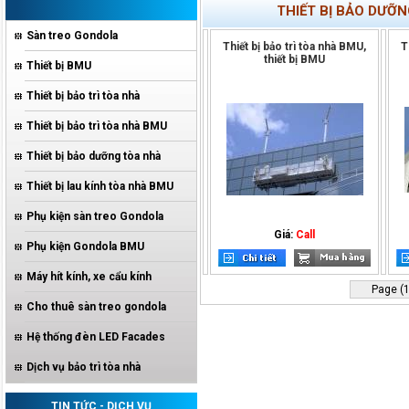
THIẾT BỊ BẢO DƯỠ
Sàn treo Gondola
Thiết bị bảo trì tòa nhà BMU,
T
thiết bị BMU
Thiết bị BMU
Thiết bị bảo trì tòa nhà
Thiết bị bảo trì tòa nhà BMU
Thiết bị bảo dưỡng tòa nhà
Thiết bị lau kính tòa nhà BMU
Phụ kiện sàn treo Gondola
Giá:
Call
Phụ kiện Gondola BMU
Máy hít kính, xe cẩu kính
Page (1
Cho thuê sàn treo gondola
Hệ thống đèn LED Facades
Dịch vụ bảo trì tòa nhà
TIN TỨC - DỊCH VỤ