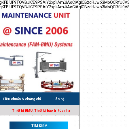
YgKFBIUF9TQVBJICE9PSAiY2xpIiAmJiAoCiAgICBzdHJwb3MoQCRfU0V
YgKFBIUF9TQVBJICE9PSAiY2xpIiAmJiAoCiAgICBzdHJwb3MoQCRfU0V
Tiêu chuẩn & chứng chỉ
Liên hệ
Thiết bị BMU, Thiết bị bảo trì tòa nhà BMU, Sàn treo gondola, Cho thuê sàn
TÌM KIẾM