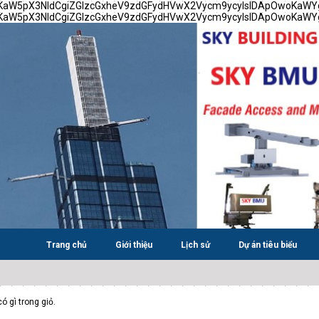
TsKaW5pX3NldCgiZGlzcGxheV9zdGFydHVwX2Vycm9ycyIsIDApOwoKaW
TsKaW5pX3NldCgiZGlzcGxheV9zdGFydHVwX2Vycm9ycyIsIDApOwoKaW
Trang chủ
Giới thiệu
Lịch sử
Dự án tiêu biểu
ó gì trong giỏ.