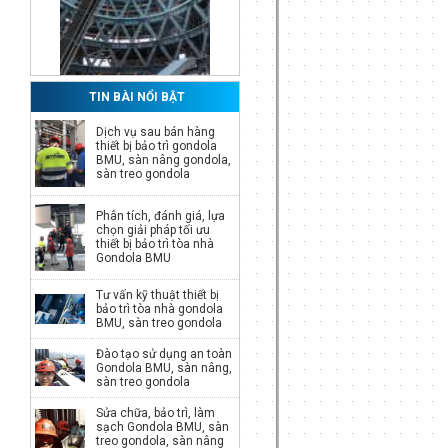
TIN BÀI NỔI BẬT
Dịch vụ sau bán hàng
thiết bị bảo trì gondola
BMU, sàn nâng gondola,
Phụ kiện Gondola BMU,
sàn treo gondola
phụ tùng Gondola BMU
Phân tích, đánh giá, lựa
Giá:
Call
chọn giải pháp tối ưu
thiết bị bảo trì tòa nhà
Gondola BMU
Tư vấn kỹ thuật thiết bị
Xe cẩu kính, xe nâng kính
bảo trì tòa nhà gondola
BMU, sàn treo gondola
Giá:
Call
Đào tạo sử dụng an toàn
Gondola BMU, sàn nâng,
sàn treo gondola
Sửa chữa, bảo trì, làm
sạch Gondola BMU, sàn
treo gondola, sàn nâng