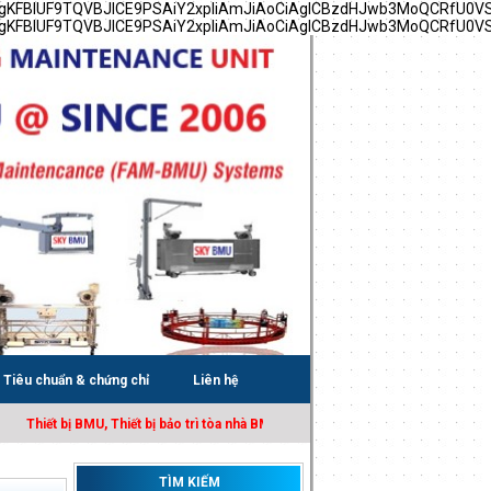
YgKFBIUF9TQVBJICE9PSAiY2xpIiAmJiAoCiAgICBzdHJwb3MoQCRfU0V
YgKFBIUF9TQVBJICE9PSAiY2xpIiAmJiAoCiAgICBzdHJwb3MoQCRfU0V
Tiêu chuẩn & chứng chỉ
Liên hệ
Thiết bị BMU, Thiết bị bảo trì tòa nhà BMU, Sàn treo gondola, Cho thuê sàn tr
TÌM KIẾM