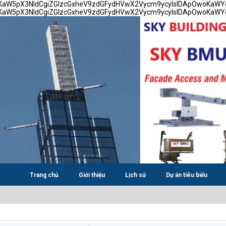
TsKaW5pX3NldCgiZGlzcGxheV9zdGFydHVwX2Vycm9ycyIsIDApOwoKaW
TsKaW5pX3NldCgiZGlzcGxheV9zdGFydHVwX2Vycm9ycyIsIDApOwoKaW
Trang chủ
Giới thiệu
Lịch sử
Dự án tiêu biểu