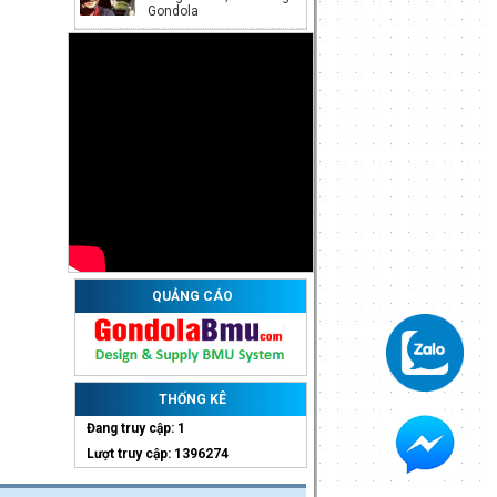
Gondola
Bán và cho thuê hít kính
điện, cẩu kính điện
Giá:
Call
Bán và cho thuê hít kính
điện - Đức (Germany)
Giá:
Call
QUẢNG CÁO
THỐNG KÊ
Đang truy cập: 1
Bảo trì hệ thống đèn LED
Lượt truy cập: 1396274
Facades
Giá:
Call