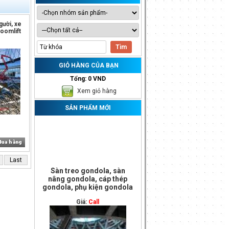
gười, xe
oomlift
GIỎ HÀNG CỦA BẠN
Tổng: 0 VND
Xem giỏ hàng
SẢN PHẨM MỚI
1
Last
Sàn treo gondola, sàn
nâng gondola, cáp thép
gondola, phụ kiện gondola
Giá:
Call