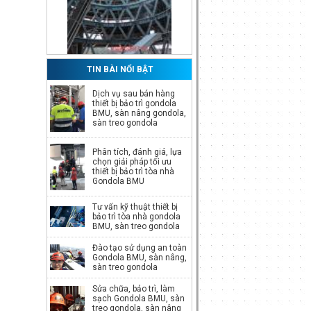
TIN BÀI NỔI BẬT
Dịch vụ sau bán hàng
thiết bị bảo trì gondola
Phụ kiện Gondola BMU,
BMU, sàn nâng gondola,
sàn treo gondola
phụ tùng Gondola BMU
Giá:
Call
Phân tích, đánh giá, lựa
chọn giải pháp tối ưu
thiết bị bảo trì tòa nhà
Gondola BMU
Xe cẩu kính, xe nâng kính
Tư vấn kỹ thuật thiết bị
bảo trì tòa nhà gondola
BMU, sàn treo gondola
Giá:
Call
Đào tạo sử dụng an toàn
Gondola BMU, sàn nâng,
sàn treo gondola
Sửa chữa, bảo trì, làm
sạch Gondola BMU, sàn
treo gondola, sàn nâng