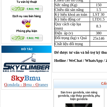
Chiều cao thi công
Tư vấn kỹ thuật
Sức nâng (Kg)
150
Chiều dài sàn nâng
1.5
Ký hiệu khoá an toàn
LST 30
Dịch vụ sau bán hàng
Ký hiệu động cơ
LTD1.5
Quy cách cáp lụa
8.3
(mm)
Phòng phụ kiện
Điện
áp (v)
380
Đối trọng (kg) x Quả
25x146
Chất liệu đối trọng
ĐỐI TÁC
Để được tư vấn và hỗ trợ kỹ thuậ
Hotline / WeChat / WhatsApp / 
CÁ
Sàn treo gondola, sàn nâng
gondola, cáp thép gondola, phụ
kiện gondola