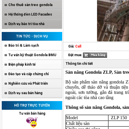
Cho thuê sàn treo gondola
Hệ thống đèn LED Facades
Dịch vụ bảo trì tòa nhà
TIN TỨC - DỊCH VỤ
Bảo trì & Làm sạch
Giá:
Call
Đặt mua:
Tư vấn kỹ thuật Gondola BMU
Thông tin chi tiết
Biện pháp kinh tế
Sàn nâng Gondola ZLP, Sàn tr
Đào tạo và cấp chứng chỉ
Bộ sản phẩm sàn nâng gondola ZL
Nghiên cứu và Phát triển
chuyển, dễ tháo dỡ và thuận tiệ
ngoài, sơn tường, gắn đá trang tr
Dịch vụ sau bán hàng
ngoài các tòa nhà cao tầng
HỖ TRỢ TRỰC TUYẾN
Thông số sàn nâng Gondola, sàn
Tư vấn bán hàng
Model
ZLP 150
Chất liệu sàn